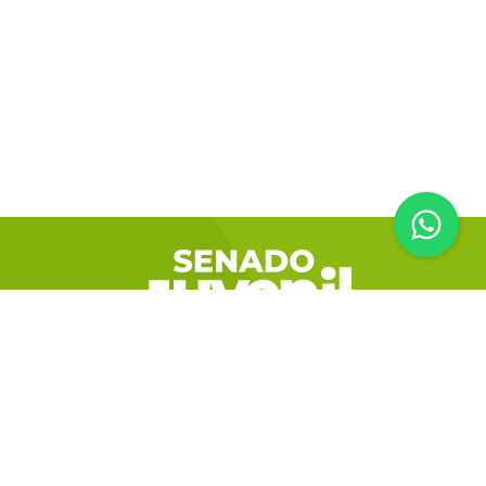
Urquiza 1269 (3100) Paraná, Entre Ríos
343 6 126 036
senadojuveniler@gmail.com